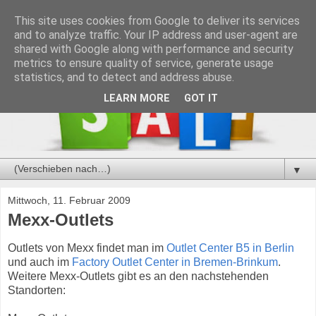
This site uses cookies from Google to deliver its services
and to analyze traffic. Your IP address and user-agent are
shared with Google along with performance and security
metrics to ensure quality of service, generate usage
statistics, and to detect and address abuse.
LEARN MORE
GOT IT
▼
Mittwoch, 11. Februar 2009
Mexx-Outlets
Outlets von Mexx findet man im
Outlet Center B5 in Berlin
und auch im
Factory Outlet Center in Bremen-Brinkum
.
Weitere Mexx-Outlets gibt es an den nachstehenden
Standorten: