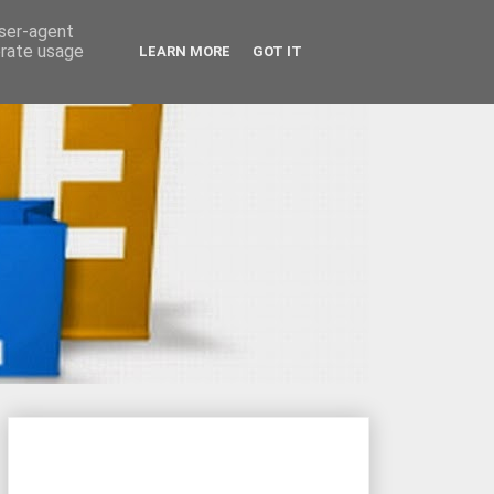
user-agent
erate usage
LEARN MORE
GOT IT