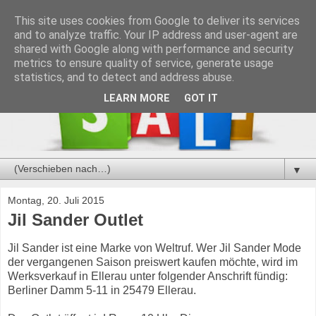
This site uses cookies from Google to deliver its services
and to analyze traffic. Your IP address and user-agent are
shared with Google along with performance and security
metrics to ensure quality of service, generate usage
statistics, and to detect and address abuse.
LEARN MORE
GOT IT
▼
Montag, 20. Juli 2015
Jil Sander Outlet
Jil Sander ist eine Marke von Weltruf. Wer Jil Sander Mode
der vergangenen Saison preiswert kaufen möchte, wird im
Werksverkauf in Ellerau unter folgender Anschrift fündig:
Berliner Damm 5-11 in 25479 Ellerau.